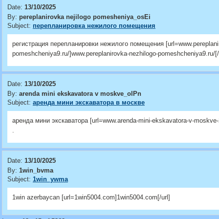
Date:
13/10/2025
By:
pereplanirovka nejilogo pomesheniya_osEi
Subject:
перепланировка нежилого помещения
регистрация перепланировки нежилого помещения [url=www.pereplanir
pomeshcheniya9.ru/]www.pereplanirovka-nezhilogo-pomeshcheniya9.ru/[/u
Date:
13/10/2025
By:
arenda mini ekskavatora v moskve_olPn
Subject:
аренда мини экскаватора в москве
аренда мини экскаватора [url=www.arenda-mini-ekskavatora-v-moskve-2
.
Date:
13/10/2025
By:
1win_bvma
Subject:
1win_ywma
1win azerbaycan [url=1win5004.com]1win5004.com[/url]