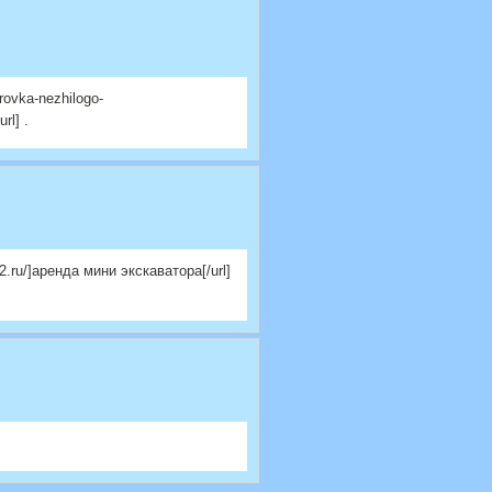
ovka-nezhilogo-
rl] .
.ru/]аренда мини экскаватора[/url]