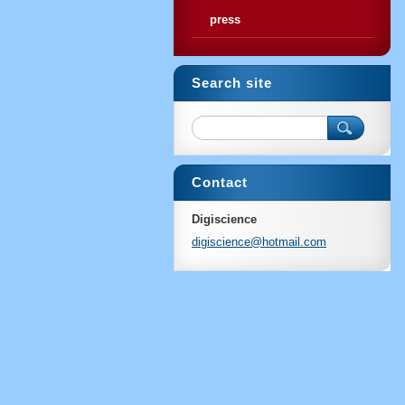
press
Search site
Contact
Digiscience
digiscie
nce@hotm
ail.com