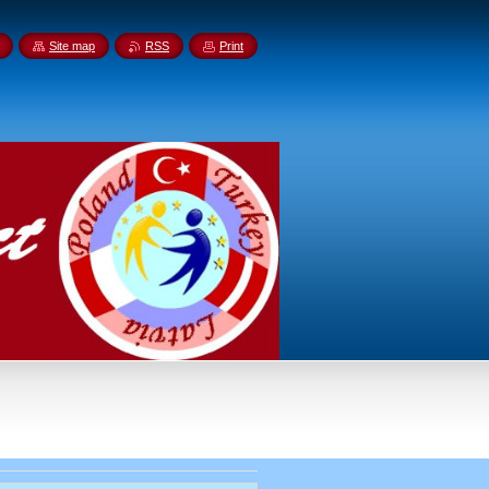
Site map
RSS
Print