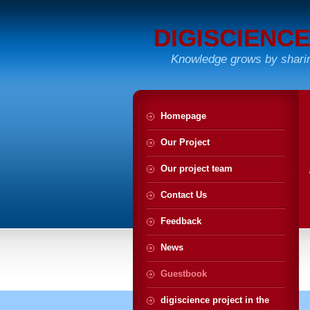
DIGISCIENCE
Knowledge grows by shari
Homepage
Our Project
Our project team
Contact Us
Feedback
News
Guestbook
digiscience project in the